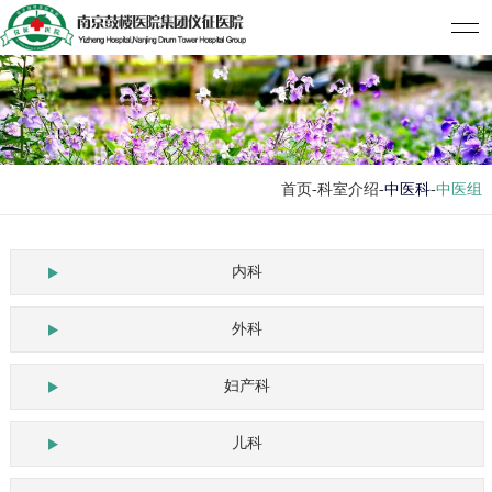
首页
-科室介绍-
中医科
-
中医组
内科
外科
妇产科
儿科