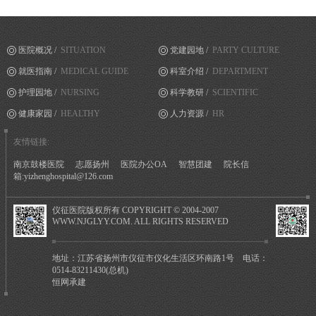
医院概况 /
SITUATION
党建园地 /
PARTY CULTURE
就医指南 /
MEDICAL GUIDE
科室介绍 /
DEPARTMENT
护理园地 /
NURSING
科学教研 /
SCIENTIFIC
健康家园 /
HEALTHY
人力资源 /
HR
友情链接:
南京鼓楼医院
志愿扬州
医院办公OA
智慧团建
院长信
箱:yizhenghospital@126.com
仪征医院版权所有 COPYRIGHT © 2004-2007
WWW.NJGLYY.COM. ALL RIGHTS RESERVED
地址：江苏省扬州市仪征市仪化生活区环南路1号 电话：
0514-83211430(总机)
恒网承建